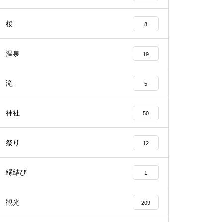
桜
8
温泉
19
滝
5
神社
50
祭り
12
縁結び
1
観光
209