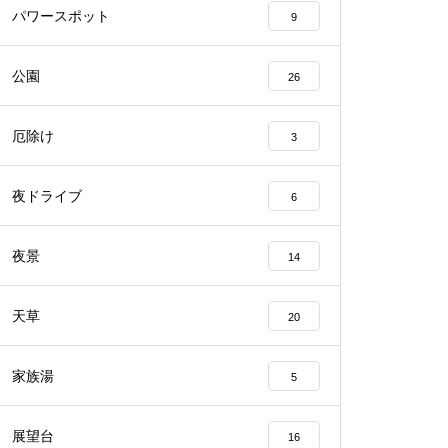
パワースポット
9
公園
26
厄除け
3
夜ドライブ
6
夜景
14
天草
20
家族湯
5
展望台
16