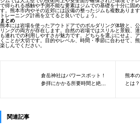
ジムでは人工壁での技術向上や安全面が確保された環境でトレ
で得られる感触や予測不能な要素はジムでの基礎を十分に固め
す。熊本市内やその近郊には設備の整ったジムも複数あります
トレーニング計画を立てると良いでしょう。
まとめ
熊本には岩場を使ったアウトドアでのボルダリング体験と、公
リングの両方が存在します。自然の岩場ではスリルと景観、達
も連れでの利用しやすさが魅力です。どちらを選ぶにせよ、ア
くことが大切です。目的やレベル、時間・季節に合わせて、熊
楽しんでください。
倉岳神社はパワースポット！
熊本の
参拝にかかる所要時間と絶景
とは？
の見どころは？
ルール
関連記事