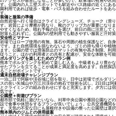
のアクセスが基本になることが多いので、駐車場の有無や区間
す。公園内の人工壁スポットでも駅近やバス路線の近くにある
園利用であれば徒歩・電車・バスを組み合わせたルートをあら
す。
装備と服装の準備
自然岩場へ行く場合はクライミングシューズ、チョーク（滑り
す。岩質により摩擦が異なり、靴のグリップ力が重要になりま
やすくなるため、晴れ予報の日を選び、前日の雨に注意してく
対策も忘れずに。公園内の壁利用でも動きやすい服装と汗対策
安全性とマナー
岩場ではロープ使用の有無、落石や周囲の植生保護など、自身
です。また自然環境を損なわないよう、ゴミの持ち帰りや植物
ます。公園の壁では滑落防止のマットの有無や高さ制限、利用
従うこと。ほかの利用者との共有と配慮が、安全な体験を可能
ボルダリングを楽しむためのプラン例
熊本でボルダリングを初めて楽しむ人も、中級者もより豊かな
せたプランを立てることが成果と満足度を高めます。自然探訪
ることがポイントです。
週末自然岩場チャレンジプラン
一泊二日で阿蘇や渓谷域に宿を取り、日中は岩場でボルダリン
スの良い矢城山や万江川渓谷の抱石で技術を試し、2日目は阿
とクライミングの組み合わせにすると充実します。夕方には宿
気です。
公園壁＋街遊びプラン
都市部で気軽に遊びたいなら、刈草中央公園や雁回公園などの
設で食事や休憩をするプランが良いでしょう。公共交通機関を
す。天気の不安な日にも屋根付きや設備の整った公園壁は選択
熊本県内のジムとの併用提案