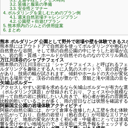
3.2.
装備と服装の準備
3.3.
安全性とマナー
4.
ボルダリングを楽しむためのプラン例
4.1.
週末自然岩場チャレンジプラン
4.2.
公園壁＋街遊びプラン
5.
熊本県内のジムとの併用提案
6.
まとめ
熊本 ボルダリング 公園として野外で岩場や壁を体験できるス
熊本県にはアウトドアで自然岩を使ってボルダリングや抱石が
自然豊かな谷間、そして県の自然公園の中にそうした岩場が点
い、岩の形・質感・ホールドが自然そのものなのでスリル満点
万江川渓谷のシャブチフェイス
熊本県の万江川渓谷には「シャブチフェイス」と呼ばれるフェ
ルダリングを趣味とする人々に人気のスポットで、岩の質が多
があり、技術の幅が試されます。傾斜やホールドの大小が変化
訪れる場所です。渓谷の自然が豊かで、景観と滝や清流の音を
矢城山ボルダー
アクセスしやすい岩場を求めるなら矢城山ボルダーが有力な選
（ボルダリング課題）が登録されており、フェイスや小規模な
持って自然の岩に挑戦したい人向きで、初心者が抱石の雰囲気
比較的乾いていることが多く、雨の翌日などは状態を確認する
阿蘇国立公園の岩場体験アクティビティ
阿蘇の自然公園には、かつて倉庫を改修した人工壁を含む体験
が広がっており、自然の岩登り（抱石含む）が可能なエリアが
岩質など、地形の変化が大きく初心者・中級者にとっては達成
響を受けやすい地域なので、出発前に天気予報をチェックする