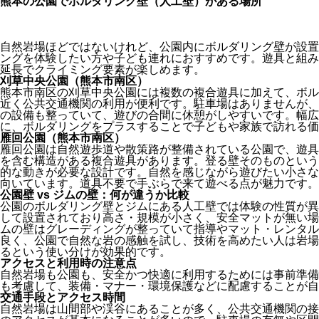
熊本の公園でボルダリング壁（人工壁）がある場所
自然岩場ほどではないけれど、公園内にボルダリング壁が設置
ングを体験したい方や子ども連れにおすすめです。遊具と組み
延長でクライミング要素が楽しめます。
刈草中央公園（熊本市南区）
熊本市南区の刈草中央公園には複数の複合遊具に加えて、ボル
近く公共交通機関の利用が便利です。駐車場はありませんが、
の設備も整っていて、遊びの合間に休憩がしやすいです。幅広
に、ボルダリングをプラスすることで子どもや家族で訪れる価
雁回公園（熊本市南区）
雁回公園は自然遊歩道や散策路が整備されている公園で、遊具
を含む構造がある複合遊具があります。登る壁そのものという
的な動きが必要な設計です。自然を感じながら遊びたい小さな
向いています。道具不要で手ぶらで来て遊べる点が魅力です。
公園壁 vs ジムの壁：何が違うか比較
公園のボルダリング壁とジムにある人工壁では体験の性質が異
して設置されており高さ・規模が小さく、安全マットが無い場
ムの壁はグレーディングが整っていて指導やマット・レンタル
良く、公園で自然な岩の感触を試し、技術を高めたい人は岩場
るという使い分けが効果的です。
アクセスと利用時の注意点
自然岩場も公園も、安全かつ快適に利用するためには事前準備
も考慮して、装備・マナー・環境保護などに配慮することが自
交通手段とアクセス時間
自然岩場は山間部や渓谷にあることが多く、公共交通機関の接