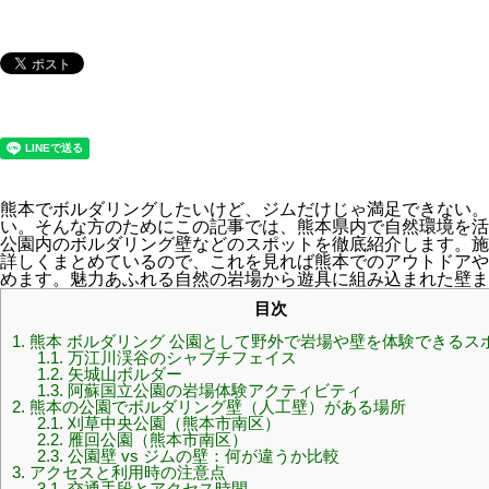
熊本でボルダリングしたいけど、ジムだけじゃ満足できない。
い。そんな方のためにこの記事では、熊本県内で自然環境を活
公園内のボルダリング壁などのスポットを徹底紹介します。施
詳しくまとめているので、これを見れば熊本でのアウトドアや
めます。魅力あふれる自然の岩場から遊具に組み込まれた壁ま
目次
1.
熊本 ボルダリング 公園として野外で岩場や壁を体験できるス
1.1.
万江川渓谷のシャブチフェイス
1.2.
矢城山ボルダー
1.3.
阿蘇国立公園の岩場体験アクティビティ
2.
熊本の公園でボルダリング壁（人工壁）がある場所
2.1.
刈草中央公園（熊本市南区）
2.2.
雁回公園（熊本市南区）
2.3.
公園壁 vs ジムの壁：何が違うか比較
3.
アクセスと利用時の注意点
3.1.
交通手段とアクセス時間