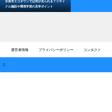
水俣市エコタウンでは何が見られる？リサイ
クル施設や環境学習の見学ポイント
2026.08.09
11月の熊本旅行の服装は何がおすすめ？秋の
運営者情報
プライバシーポリシー
コンタクト
深まりに対応する防寒術
2026.08.08
熊本で冬の車中泊は寒さ対策が必要！凍える
夜を乗り切る防寒テクニック