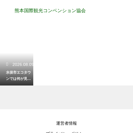
熊本国際観光コンベンション協会
2026.08.09
水俣市エコタウ
ンでは何が見ら
れる？リサイク
ル施設や環境学
習の見学ポイン
ト
2026.08.09
運営者情報
11月の熊本旅行