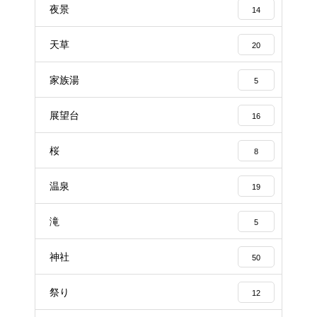
夜景
14
天草
20
家族湯
5
展望台
16
桜
8
温泉
19
滝
5
神社
50
祭り
12