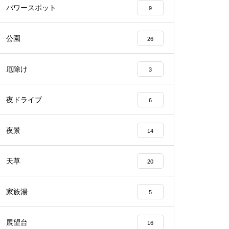
パワースポット
9
公園
26
厄除け
3
夜ドライブ
6
夜景
14
天草
20
家族湯
5
展望台
16