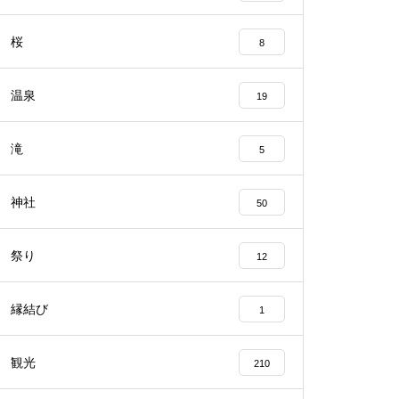
桜
8
温泉
19
滝
5
神社
50
祭り
12
縁結び
1
観光
210