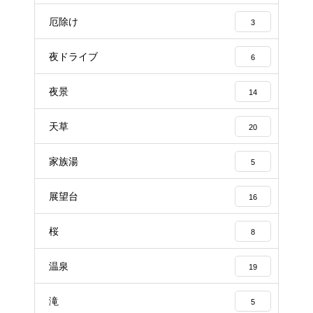
厄除け
3
夜ドライブ
6
夜景
14
天草
20
家族湯
5
展望台
16
桜
8
温泉
19
滝
5