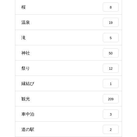
桜
8
温泉
19
滝
5
神社
50
祭り
12
縁結び
1
観光
209
車中泊
3
道の駅
2