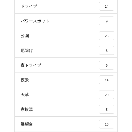
ドライブ
14
パワースポット
9
公園
26
厄除け
3
夜ドライブ
6
夜景
14
天草
20
家族湯
5
展望台
16