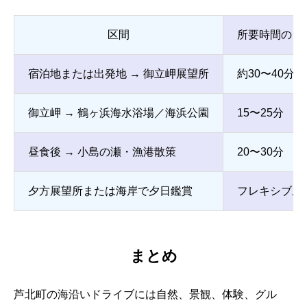
区間
所要時間の目
宿泊地または出発地 → 御立岬展望所
約30〜40分
御立岬 → 鶴ヶ浜海水浴場／海浜公園
15〜25分
昼食後 → 小島の瀬・漁港散策
20〜30分
夕方展望所または海岸で夕日鑑賞
フレキシブル
まとめ
芦北町の海沿いドライブには自然、景観、体験、グル