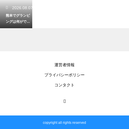
2026.08.07
熊本でグランピ
ングは何ができ
る？アウトドア
で楽しめる贅沢
体験を紹介
2026.08.07
運営者情報
6月の熊本旅行の
プライバシーポリシー
服装はどうす
る？初夏の梅雨
コンタクト
時期を快適に過
ごすコーデ術
2026.08.06
湯前町まんが美
copyright all rights reserved
術館の見どころ