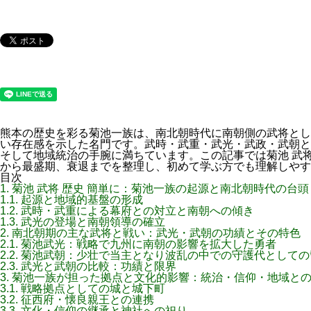
熊本の歴史を彩る菊池一族は、南北朝時代に南朝側の武将とし
い存在感を示した名門です。武時・武重・武光・武政・武朝と
そして地域統治の手腕に満ちています。この記事では菊池 武将
から最盛期、衰退までを整理し、初めて学ぶ方でも理解しやす
目次
1.
菊池 武将 歴史 簡単に：菊池一族の起源と南北朝時代の台頭
1.1.
起源と地域的基盤の形成
1.2.
武時・武重による幕府との対立と南朝への傾き
1.3.
武光の登場と南朝領導の確立
2.
南北朝期の主な武将と戦い：武光・武朝の功績とその特色
2.1.
菊池武光：戦略で九州に南朝の影響を拡大した勇者
2.2.
菊池武朝：少壮で当主となり波乱の中での守護代としての
2.3.
武光と武朝の比較：功績と限界
3.
菊池一族が担った拠点と文化的影響：統治・信仰・地域と
3.1.
戦略拠点としての城と城下町
3.2.
征西府・懐良親王との連携
3.3.
文化・信仰の継承と神社への祀り