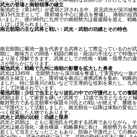
武光の登場と南朝領導の確立
菊池武士（第14代）が柔弱と評される中、庶兄武光が深川城
第15代当主として、隈府城を中心に拠点を整備し、南朝の征
いました。彼の時代に九州での南朝勢力は最盛期を迎え、戦略
しばしば見られました。
南北朝期の主な武将と戦い：武光・武朝の功績とその特色
南北朝期に菊池一族を代表する武将として際立っているのが武
期に、敵味方との関係・戦闘の舞台・統治の手法などで特徴が
より深く理解できます。武将としての性格・戦略・指導力の違
スが明らかになります。
菊池武光：戦略で九州に南朝の影響を拡大した勇者
武光は1345年、北朝勢力から深川城を奪還して実質的な一族
拠点を確立しました。隈府城を拠点に連携武将を集め、戦略的
ました。特に筑後川の戦いなどで主導的な役割を果たし、九州
として評価されています。
菊池武朝：少壮で当主となり波乱の中での守護代としての奮闘
武朝は若くして家督を継いだ武将で、12歳で当主となるなど
敵対勢力である北朝軍や探題今川氏との戦いが絶えず、勝敗を
に守護代として活動しました。南北朝合一以降は体制の変化に
べく模索した人物でもあります。
武光と武朝の比較：功績と限界
武光と武朝は、ともに菊池氏を代表する武将でありながら、そ
武光は拠点強化・連合構築・戦略勝利に長け、南朝勢力を九州
若くして当主となったこともあり、防御と守護代としての務め
面”が強い。武光の時代に比して、武朝の時代は拡大に難しさ