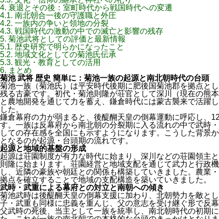
4.
衰退とその後：室町時代から戦国時代への変遷
4.1.
南北朝合一後の守護職と外圧
4.2.
一族内の争いと領地の分裂
4.3.
戦国時代の激動の中での滅亡と影響の残存
5.
菊池武将としての評価と最新情報
5.1.
歴史研究で明らかになったこと
5.2.
地域文化としての菊池氏伝承
5.3.
観光・教育としての活用
6.
まとめ
菊池 武将 歴史 簡単に：菊池一族の起源と南北朝時代の台頭
菊池一族（菊池氏）は平安時代後期に肥後国菊池郡を拠点とし
残る古豪です。初代・菊池則隆が荘官として深川（現在の熊本
と農地開発を通じて力を蓄え、鎌倉時代には蒙古襲来で活躍し
した。
鎌倉幕府の力が弱まると、後醍醐天皇の倒幕運動に呼応し、1
す。一族は反幕府から南北朝の分裂期に入る流れの中で武時・
しての存在感を全国にも示すようになります。こうした背景から
となるのが起源・台頭期の流れです。
起源と地域的基盤の形成
起源は荘園制度が有力な時代に始まり、深川などの荘園領主と
則隆に始まります。荘園経営と地域支配を通じて武力と行政機
し、近隣の豪族や朝廷との関係も構築していきました。農業・
拠点を確立することで地域の支配構造を築いていきました。
武時・武重による幕府との対立と南朝への傾き
菊池武時は後醍醐天皇の倒幕支援に加わり、北朝勢力を敵とし
子・武重も同様に忠義を重んじ、父の意志を受け継ぐ形で反幕
父武時の死後、当主として一族を統率し、南北朝時代の初期に
た。これが一族の南北朝での本格的な台頭のきっかけとなりま