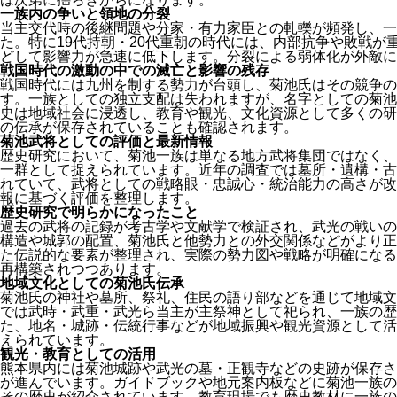
一族内の争いと領地の分裂
当主交代時の後継問題や分家・有力家臣との軋轢が頻発し、一
た。特に19代持朝・20代重朝の時代には、内部抗争や敗戦が
どして影響力が急速に低下します。分裂による弱体化が外敵に
戦国時代の激動の中での滅亡と影響の残存
戦国時代には九州を制する勢力が台頭し、菊池氏はその競争の
す。一族としての独立支配は失われますが、名字としての菊池
史は地域社会に浸透し、教育や観光、文化資源として多くの研
の伝承が保存されていることも確認されます。
菊池武将としての評価と最新情報
歴史研究において、菊池一族は単なる地方武将集団ではなく、
一群として捉えられています。近年の調査では墓所・遺構・古
れていて、武将としての戦略眼・忠誠心・統治能力の高さが改
報に基づく評価を整理します。
歴史研究で明らかになったこと
過去の武将の記録が考古学や文献学で検証され、武光の戦いの
構造や城郭の配置、菊池氏と他勢力との外交関係などがより正
た伝説的な要素が整理され、実際の勢力図や戦略が明確になる
再構築されつつあります。
地域文化としての菊池氏伝承
菊池氏の神社や墓所、祭礼、住民の語り部などを通じて地域文
では武時・武重・武光ら当主が主祭神として祀られ、一族の歴
た、地名・城跡・伝統行事などが地域振興や観光資源として活
えられています。
観光・教育としての活用
熊本県内には菊池城跡や武光の墓・正観寺などの史跡が保存さ
が進んでいます。ガイドブックや地元案内板などに菊池一族の
その歴史が紹介されています。教育現場でも歴史教材に一族の