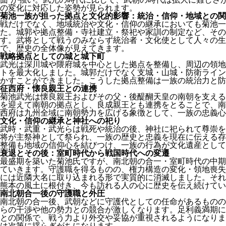
の変化に対応した姿勢が見られます。
菊池一族が担った拠点と文化的影響：統治・信仰・地域との関
戦だけでなく、地域統治や文化・信仰の継承においても菊池一
た。城郭や拠点整備・寺社建立・祭祀や家訓の制定など、その
す。武将として戦うのみならず統治者・文化使として人々の生
で、歴史の全体像が見えてきます。
戦略拠点としての城と城下町
武光は深川城や隈府城を中心とした拠点を整備し、周辺の領地
トを最大化しました。城郭だけでなく支城・山城・防衛ライン
かすことができました。こうした拠点整備は一族の統治力と防
征西府・懐良親王との連携
菊池武光は懐良親王およびその父・後醍醐天皇の南朝を支える
を迎えて南朝の拠点とし、良成親王とも連携をとることで、南
西府は九州全域に南朝勢力を広げる象徴として、一族の忠義心
文化・信仰の継承と神社への祀り
武時・武重・武光らは戦死や統治の後、神社に祀られて尊崇を
将が主祭神として祭られ、一族の歴史と忠義を現在に伝える存
整備も地域の信仰心を結びつけ、一族の行為が文化遺産として
衰退とその後：室町時代から戦国時代への変遷
最盛期を築いた菊池氏ですが、南北朝の合一・室町時代の中期
ていきます。守護職を得るものの、権力構造の変化・領地喪失
には近隣大名に取り込まれる形で実質的に消滅しました。それ
熊本の風土に根付き、今も訪れる人の心に歴史を伝え続けてい
南北朝合一後の守護職と外圧
南北朝の合一後、武朝などに守護代としての任命があるものの
らの干渉や他の勢力との競合が激しくなります。足利義満期に
との関係で、戦う力より外交や妥協が重視されるようになりま
は次第に揺らぎがちになります。