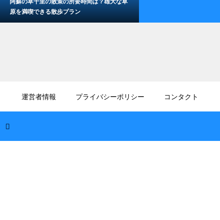
阿蘇の草千里の散策の所要時間は？雄大な草
原を満喫できる散歩プラン
2026.08.07
熊本でグランピングは何ができる？アウトド
運営者情報
プライバシーポリシー
コンタクト
アで楽しめる贅沢体験を紹介
2026.08.07
6月の熊本旅行の服装はどうする？初夏の梅
雨時期を快適に過ごすコーデ術