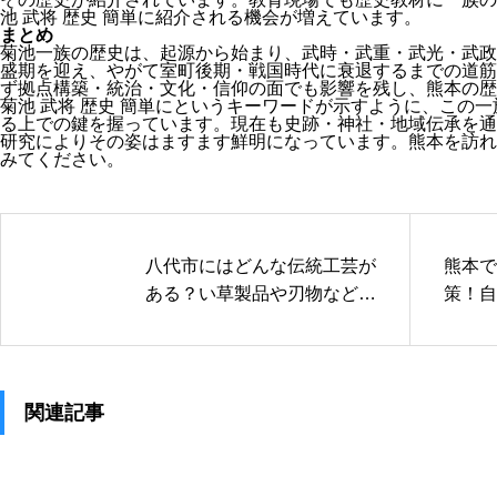
池 武将 歴史 簡単に紹介される機会が増えています。
まとめ
菊池一族の歴史は、起源から始まり、武時・武重・武光・武政
盛期を迎え、やがて室町後期・戦国時代に衰退するまでの道筋
ず拠点構築・統治・文化・信仰の面でも影響を残し、熊本の歴
菊池 武将 歴史 簡単にというキーワードが示すように、この
る上での鍵を握っています。現在も史跡・神社・地域伝承を通
研究によりその姿はますます鮮明になっています。熊本を訪れ
みてください。
八代市にはどんな伝統工芸が
熊本で
ある？い草製品や刃物など地
策！自
元の誇る技を紹介
ハイキ
関連記事