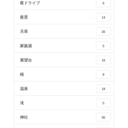
夜ドライブ
6
夜景
14
天草
20
家族湯
5
展望台
16
桜
8
温泉
19
滝
5
神社
50