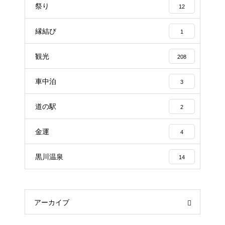
祭り
12
縁結び
1
観光
208
車中泊
3
道の駅
2
金運
4
黒川温泉
14
アーカイブ