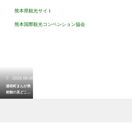
熊本県観光サイト
熊本国際観光コンベンション協会
2026.08.06
湯前町まんが美
術館の見どころ
は？漫画の世界
に浸れる展示と
体験を紹介