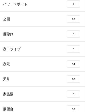
パワースポット
9
公園
26
厄除け
3
夜ドライブ
6
夜景
14
天草
20
家族湯
5
展望台
16