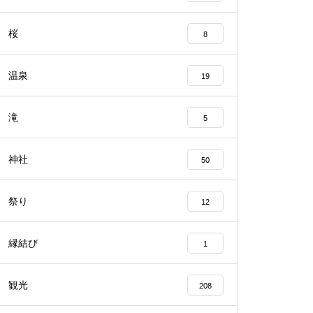
桜
8
温泉
19
滝
5
神社
50
祭り
12
縁結び
1
観光
208