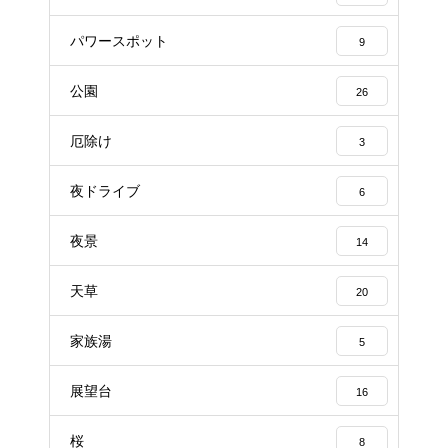
パワースポット
9
公園
26
厄除け
3
夜ドライブ
6
夜景
14
天草
20
家族湯
5
展望台
16
桜
8