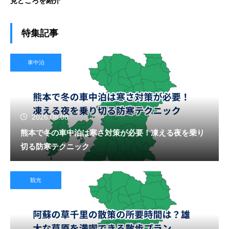
見どころを紹介
特集記事
車中泊
2026.08.08
熊本で冬の車中泊は寒さ対策が必要！凍える夜を乗り
切る防寒テクニック
観光