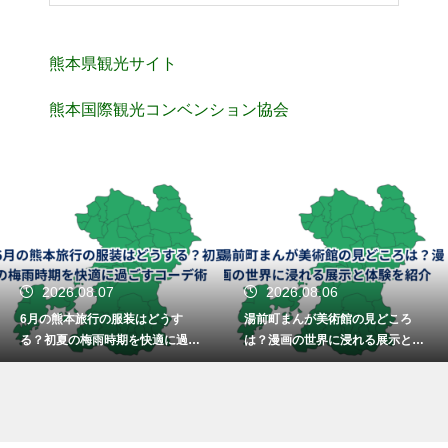
熊本県観光サイト
熊本国際観光コンベンション協会
2026.08.07
2026.08.06
6月の熊本旅行の服装はどうす
湯前町まんが美術館の見どころ
る？初夏の梅雨時期を快適に過ご
は？漫画の世界に浸れる展示と体
すコーデ術
験を紹介