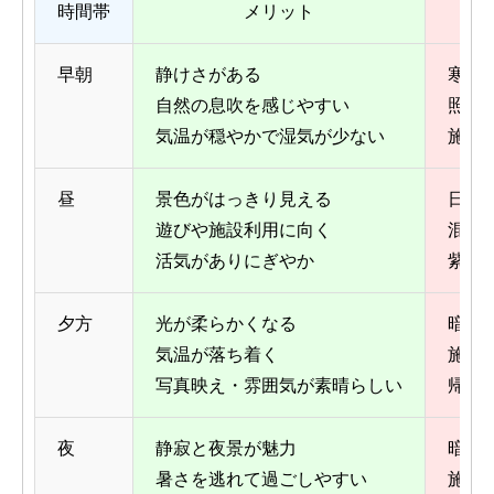
時間帯
メリット
早朝
静けさがある
寒さ
自然の息吹を感じやすい
照明
気温が穏やかで湿気が少ない
施設
昼
景色がはっきり見える
日差
遊びや施設利用に向く
混雑
活気がありにぎやか
紫外
夕方
光が柔らかくなる
暗く
気温が落ち着く
施設
写真映え・雰囲気が素晴らしい
帰路
夜
静寂と夜景が魅力
暗く
暑さを逃れて過ごしやすい
施設