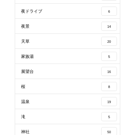
夜ドライブ
6
夜景
14
天草
20
家族湯
5
展望台
16
桜
8
温泉
19
滝
5
神社
50