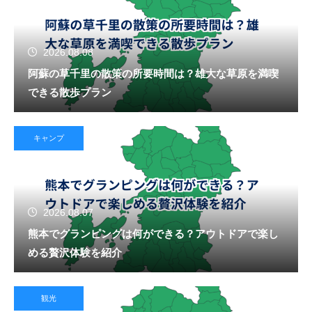
2026.08.08
阿蘇の草千里の散策の所要時間は？雄大な草原を満喫
できる散歩プラン
キャンプ
2026.08.07
熊本でグランピングは何ができる？アウトドアで楽し
める贅沢体験を紹介
観光