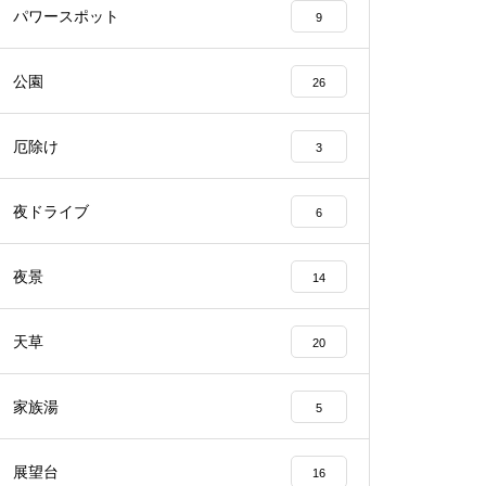
パワースポット
9
公園
26
厄除け
3
夜ドライブ
6
夜景
14
天草
20
家族湯
5
展望台
16