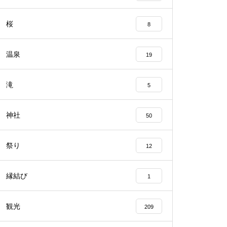
桜
8
温泉
19
滝
5
神社
50
祭り
12
縁結び
1
観光
209