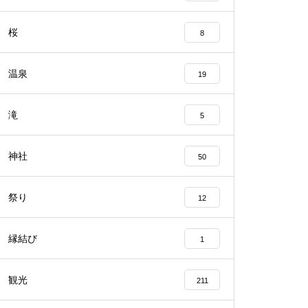
桜
8
温泉
19
滝
5
神社
50
祭り
12
縁結び
1
観光
211