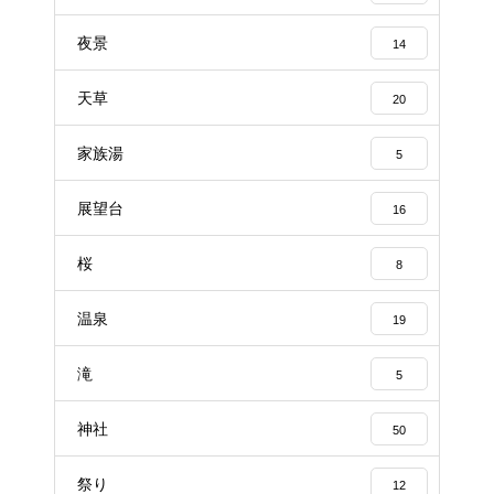
夜景
14
天草
20
家族湯
5
展望台
16
桜
8
温泉
19
滝
5
神社
50
祭り
12