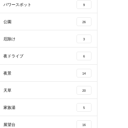
パワースポット
9
公園
26
厄除け
3
夜ドライブ
6
夜景
14
天草
20
家族湯
5
展望台
16