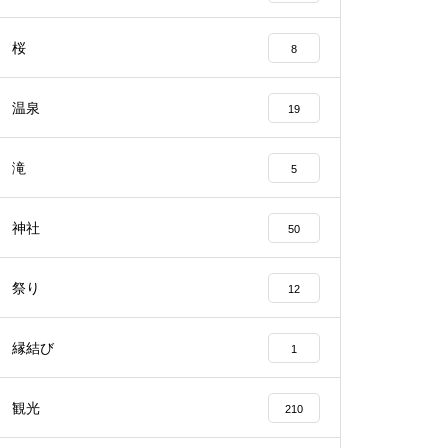
桜
8
温泉
19
滝
5
神社
50
祭り
12
縁結び
1
観光
210